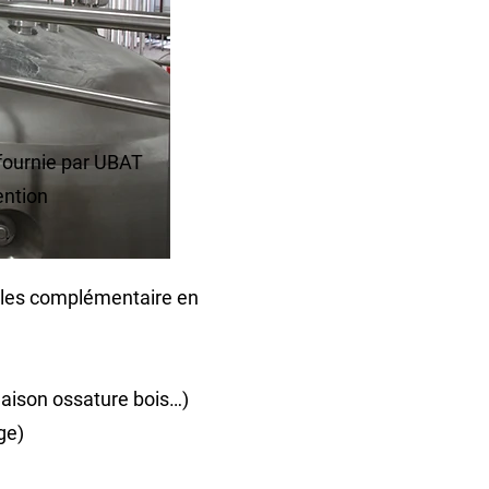
 fournie par UBAT
ention
ôles complémentaire en
(maison ossature bois…)
ge)