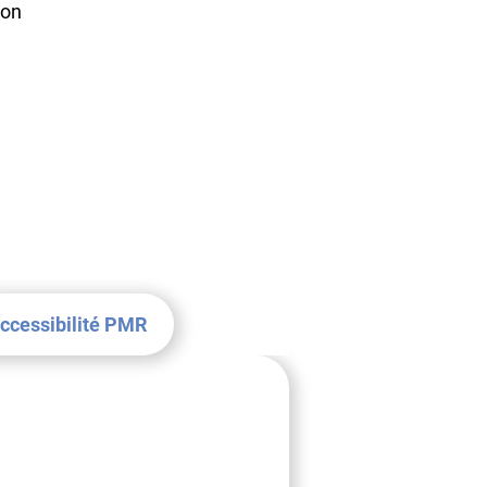
ion
ccessibilité PMR