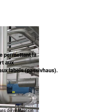
e permettant la
rt aux
ux labels (passivhaus).
es de ventilation