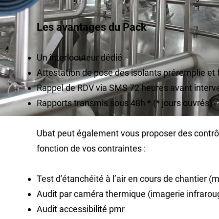
Les avantages du Pack
Un interlocuteur dédié
Attestation de pose des isolants préremplie et
Rappel de RDV via SMS 72 heures avant interv
Rapports transmis sous 48h * (* jours ouvrés)
Ubat peut également vous proposer des contr
fonction de vos contraintes :
Test d’étanchéité à l’air en cours de chantier 
Audit par caméra thermique (imagerie infrarou
Audit accessibilité pmr