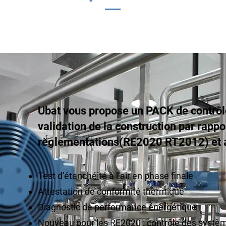
Ubat vous propose un PACK de contrôl
validation de la construction par rappo
règlementations(RE2020 RT2012) et a
Test d’étanchéité à l’air en phase finale
Attestation de conformité thermique
Diagnostic de performance énergétique
Nouveau pour les RE2020 : contrôle des systèm