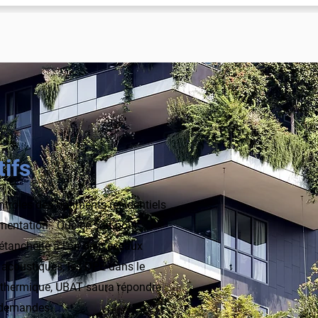
tifs
ntrôles des bâtiments résidentiels
ementation.. Que ce soit pour
l’étanchéité à l’air des réseaux
s acoustiques, les DPE dans le
é thermique, UBAT saura répondre
 demandes.