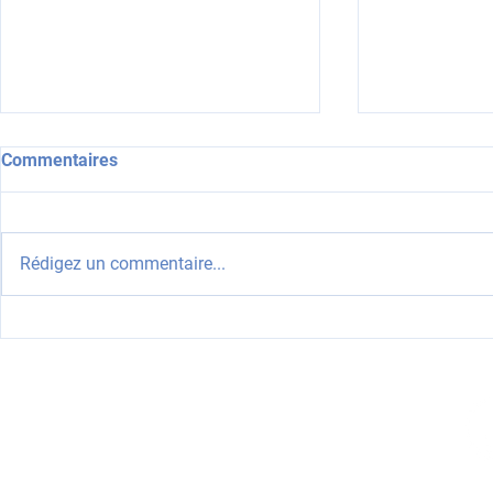
Commentaires
Rédigez un commentaire...
Perméabilité à l'air bâtiment
Perméabilité
tertiaire ossature bois
tertiaire